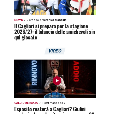
NEWS
2 ore ago
Veronica Mandala
Il Cagliari si prepara per la stagione
2026/27: il bilancio delle amichevoli sin
qui giocate
VIDEO
CALCIOMERCATO
1 settimana ago
Esposito resterà a Cagliari? Giulini