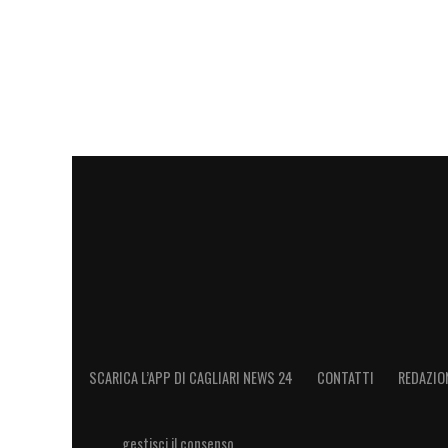
SCARICA L’APP DI CAGLIARI NEWS 24
CONTATTI
REDAZIO
gestisci il consenso