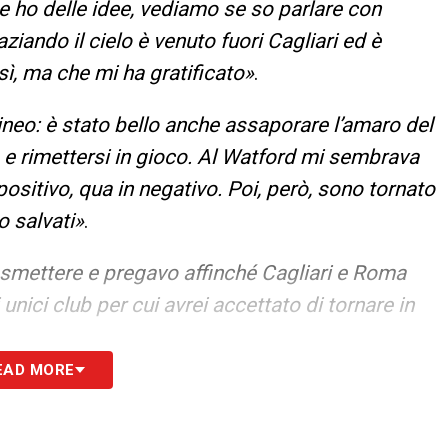
 ho delle idee, vediamo se so parlare con
aziando il cielo è venuto fuori Cagliari ed è
 sì, ma che mi ha gratificato»
.
lineo: è stato bello anche assaporare l’amaro del
e e rimettersi in gioco. Al Watford mi sembrava
 positivo, qua in negativo. Poi, però, sono tornato
o salvati»
.
 smettere e pregavo affinché Cagliari e Roma
 unici club per cui avrei accettato di tornare in
.
EAD MORE
S