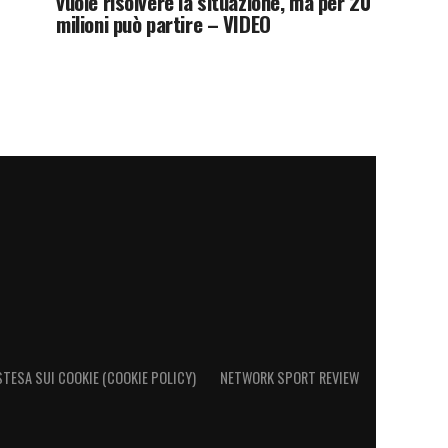
vuole risolvere la situazione, ma per 20
milioni può partire – VIDEO
STESA SUI COOKIE (COOKIE POLICY)
NETWORK SPORT REVIEW