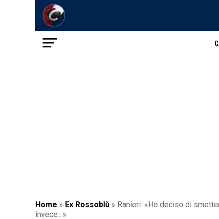
C
Home
»
Ex Rossoblù
»
Ranieri: «Ho deciso di smetter
invece…»