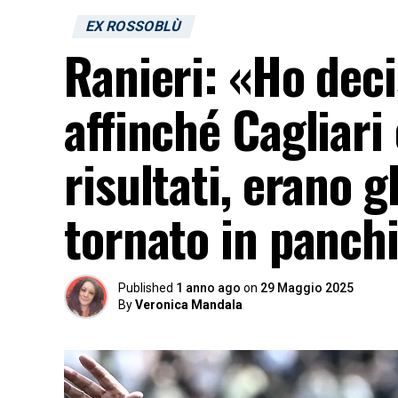
EX ROSSOBLÙ
Ranieri: «Ho dec
affinché Cagliari
risultati, erano g
tornato in panch
Published
1 anno ago
on
29 Maggio 2025
By
Veronica Mandala