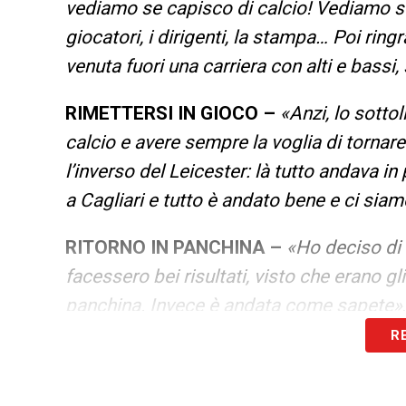
vediamo se capisco di calcio! Vediamo se
giocatori, i dirigenti, la stampa… Poi ringr
venuta fuori una carriera con alti e bassi,
RIMETTERSI IN GIOCO –
«Anzi, lo sotto
calcio e avere sempre la voglia di tornar
l’inverso del Leicester: là tutto andava in
a Cagliari e tutto è andato bene e ci siam
RITORNO IN PANCHINA –
«Ho deciso di
facessero bei risultati, visto che erano gli
panchina. Invece è andata come sapete»
R
LA PLAYLIST DELLE NOSTRE TOP NEW