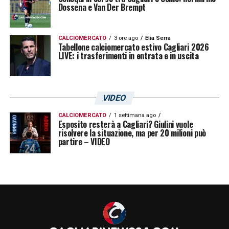
emozioni del percorso precampionato.
Dossena e Van Der Brempt
LA PLAYLIST DELLE NOSTRE TOP NEWS
CALCIOMERCATO
3 ore ago
Elia Serra
Tabellone calciomercato estivo Cagliari 2026
LIVE: i trasferimenti in entrata e in uscita
VIDEO
CALCIOMERCATO
1 settimana ago
Esposito resterà a Cagliari? Giulini vuole
risolvere la situazione, ma per 20 milioni può
partire – VIDEO