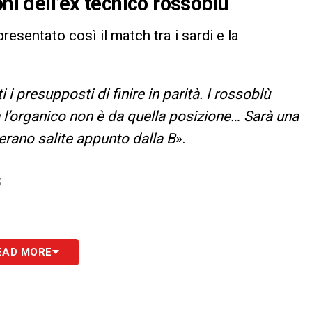
oni dell’ex tecnico rossoblù
 presentato così il match tra i sardi e la
i i presupposti di finire in parità. I rossoblù
l’organico non è da quella posizione… Sarà una
erano salite appunto dalla B
».
S
EAD MORE