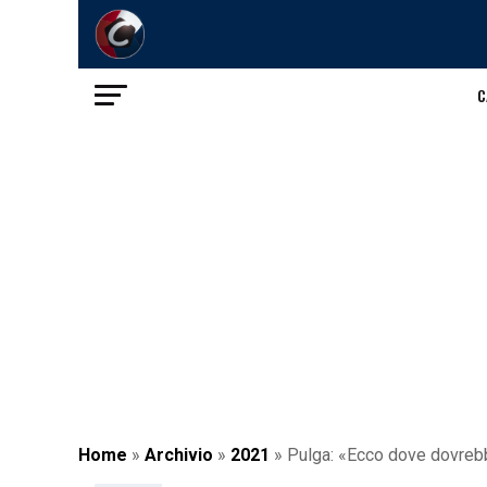
C
Home
»
Archivio
»
2021
»
Pulga: «Ecco dove dovrebbe