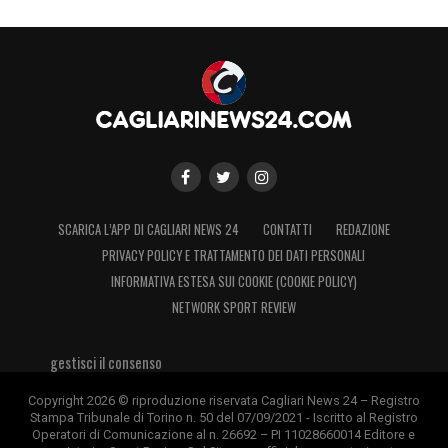
SCARICA L’APP DI CAGLIARI NEWS 24
CONTATTI
REDAZIONE
PRIVACY POLICY E TRATTAMENTO DEI DATI PERSONALI
INFORMATIVA ESTESA SUI COOKIE (COOKIE POLICY)
NETWORK SPORT REVIEW
gestisci il consenso
Copyright 2026 © riproduzione riservata Cagliari News 24 – Registro
Stampa Tribunale di Torino n. 50 del 07/09/2021 - Iscritto al Registro
Operatori di Comunicazione al n. 26692 – PI 11028660014 Editore e