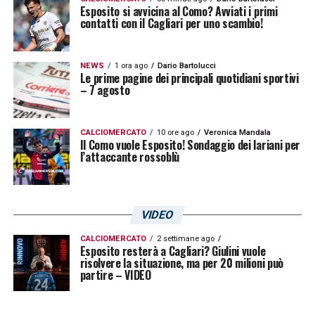
Esposito si avvicina al Como? Avviati i primi
contatti con il Cagliari per uno scambio!
NEWS
1 ora ago
Dario Bartolucci
Le prime pagine dei principali quotidiani sportivi
– 7 agosto
CALCIOMERCATO
10 ore ago
Veronica Mandala
Il Como vuole Esposito! Sondaggio dei lariani per
l’attaccante rossoblù
VIDEO
CALCIOMERCATO
2 settimane ago
Esposito resterà a Cagliari? Giulini vuole
risolvere la situazione, ma per 20 milioni può
partire – VIDEO