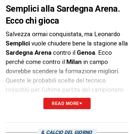
Semplici alla Sardegna Arena.
Ecco chi gioca
Salvezza ormai conquistata, ma Leonardo
Semplici
vuole chiudere bene la stagione alla
Sardegna Arena
contro il
Genoa
. Ecco
perché come contro il
Milan
in campo
dovrebbe scendere la formazione migliori.
Queste le probabili scelte del tecnico
rossoblù per l’ultima partita del campionato
2020/21.
READ MORE
Cagliari
(3-4-1-2): Cragno; Ceppitelli, Godin,
Carboni; Nandez, Marin, Deiola, Lykogiannis:
Nainggolan; Joao Pedro, Pavoletti
IL CALCIO DEL GIORNO