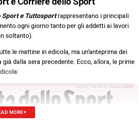
rt e Corriere dello Sport
o Sport e Tuttosport
rappresentano i principali
imento ogni giorno tanto per gli addetti ai lavori
n soltanto).
utte le mattine in edicola, ma un’anteprima dei
 già dalla sera precedente. Ecco, allora, le prime
dicola:
EAD MORE