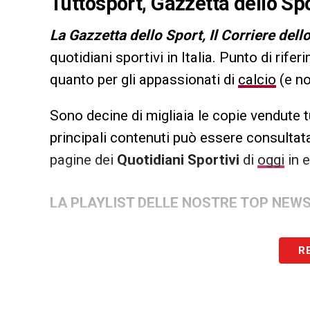
Tuttosport, Gazzetta dello Spo
L
a Gazzetta dello Sport, Il Corriere dell
quotidiani sportivi in Italia. Punto di rifer
quanto per gli appassionati di
calcio
(e no
Sono decine di migliaia le copie vendute t
principali contenuti può essere consultata
pagine dei
Quotidiani Sportivi
di
oggi
in e
LA PLAYLIST DELLE NOSTRE TOP NEW
R