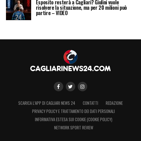
Esposito resterà a Cagliari? Giulini vuole
risolvere la situazione, ma per 20 milioni può
partire – VIDEO
SCARICA L’APP DI CAGLIARI NEWS 24
CONTATTI
REDAZIONE
PRIVACY POLICY E TRATTAMENTO DEI DATI PERSONALI
INFORMATIVA ESTESA SUI COOKIE (COOKIE POLICY)
NETWORK SPORT REVIEW