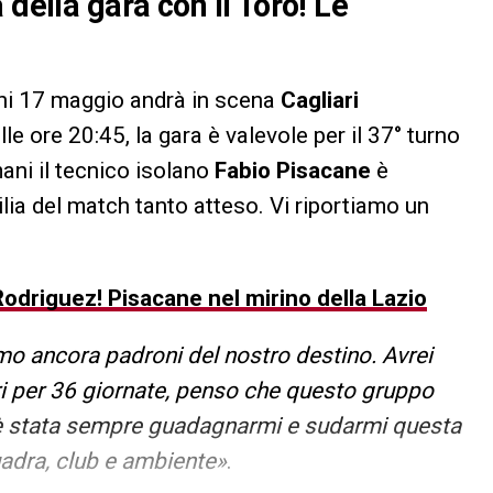
 della gara con il Toro! Le
ani 17 maggio andrà in scena
Cagliari
 ore 20:45, la gara è valevole per il 37° turno
ni il tecnico isolano
Fabio Pisacane
è
lia del match tanto atteso. Vi riportiamo un
 Rodriguez! Pisacane nel mirino della Lazio
mo ancora padroni del nostro destino. Avrei
ari per 36 giornate, penso che questo gruppo
à è stata sempre guadagnarmi e sudarmi questa
uadra, club e ambiente»
.