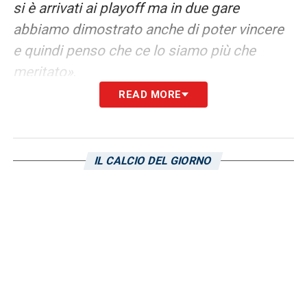
si è arrivati ai playoff ma in due gare
abbiamo dimostrato anche di poter vincere
e quindi penso che ce lo siamo più che
meritato»
.
READ MORE
Il tuo percorso giovanile si è sviluppato per
buona parte nel Cagliari. Qual è il tuo
ricordo più bello di quegli anni?
IL CALCIO DEL GIORNO
«Ho avuto la fortuna di essere stato
convocato qualche volta sia quando ero
molto piccolo con le categorie dei ragazzi
più grandi, quello è un motivo di grande
soddisfazioni. Ricordo poi l’ultimo anno di
Primavera, in cui ho disputato solo i sei mesi