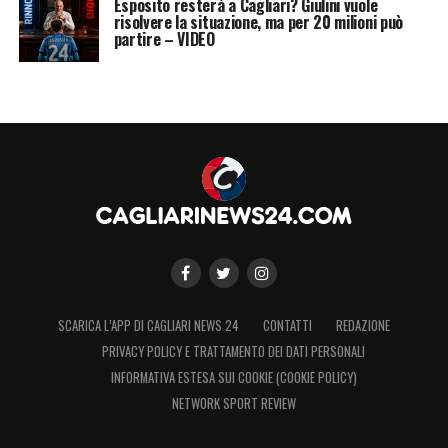
Esposito resterà a Cagliari? Giulini vuole
Italia, poi il 25 agosto ho fatto anche
risolvere la situazione, ma per 20 milioni può
partire – VIDEO
l’esordio in Serie A. Quelle sensazioni è
come se le avessi sempre vive. Nel senso
che ricordo ogni particolare, ogni
sensazione di quel giorno, perché è andata
proprio come l’avevo immaginato».
Dopo quella stagione hai girovagato in
prestito. Data la tua esperienza pensi che
andare subito in prestito possa giovare ad
un ragazzo o credi che rischi di togliergli
SCARICA L’APP DI CAGLIARI NEWS 24
CONTATTI
REDAZIONE
qualcosa?
PRIVACY POLICY E TRATTAMENTO DEI DATI PERSONALI
INFORMATIVA ESTESA SUI COOKIE (COOKIE POLICY)
«Allora, questa è una domanda che ha molte
NETWORK SPORT REVIEW
sfaccettature nel darti una risposta. Nel