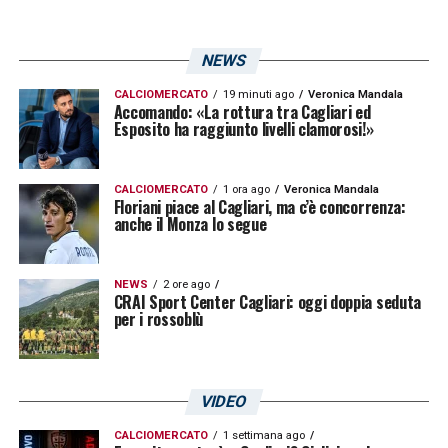
prima di andare a Olbia, noi eravamo primi in
campionato in Primavera e sono stato
NEWS
convocato in prima squadra quando il
Cagliari era in Serie B e ha vinto il
CALCIOMERCATO
19 minuti ago
Veronica Mandala
Accomando: «La rottura tra Cagliari ed
Esposito ha raggiunto livelli clamorosi!»
campionato. Sono stato convocato con loro
e quello è uno dei ricordi più entusiasmanti»
.
CALCIOMERCATO
1 ora ago
Veronica Mandala
Floriani piace al Cagliari, ma c’è concorrenza:
Ultimissime Cagliari LIVE: tutte le novità
anche il Monza lo segue
sui rossoblù di Fabio Pisacane
NEWS
2 ore ago
Il 18 agosto 2019 per te rappresenta una
CRAI Sport Center Cagliari: oggi doppia seduta
per i rossoblù
data importante, il tuo esordio con il
Cagliari. Che sensazioni provo ripensando
a quel giorno?
VIDEO
«Quel giorno ho fatto il mio esordio in Coppa
CALCIOMERCATO
1 settimana ago