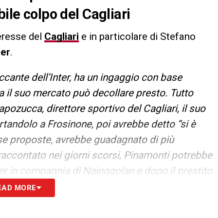
bile colpo del Cagliari
teresse del
Cagliari
e in particolare di Stefano
ter
.
ante dell’Inter, ha un ingaggio con base
ma il suo mercato può decollare presto. Tutto
ozucca, direttore sportivo del Cagliari, il suo
tandolo a Frosinone, poi avrebbe detto “si è
se proposte, avrebbe guadagnato di più
raccontato nei giorni scorsi, Pinamonti potrebbe
er in compagnia di Nainggolan e dopo il prestito
bert in Sardegna».
EAD MORE
S