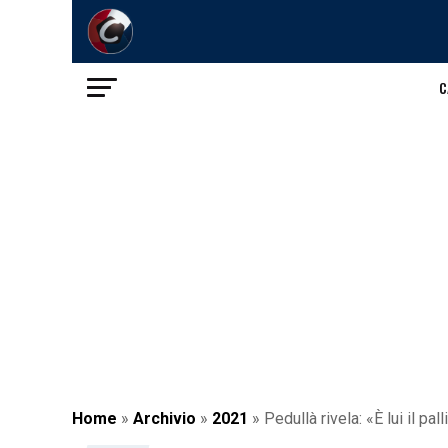
C
Home
»
Archivio
»
2021
»
Pedullà rivela: «È lui il p