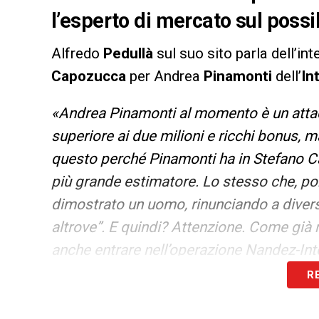
l’esperto di mercato sul possi
Alfredo
Pedullà
sul suo sito parla dell’in
Capozucca
per Andrea
Pinamonti
dell’
In
«Andrea Pinamonti al momento è un attacc
superiore ai due milioni e ricchi bonus, 
questo perché Pinamonti ha in Stefano Cap
più grande estimatore. Lo stesso che, por
dimostrato un uomo, rinunciando a diver
altrove”. E quindi? Attenzione. Come già 
anche entrare nell’operazione Nandez-Int
con diritto di riscatto che ha portato Dal
R
LA PLAYLIST DELLE NOSTRE TOP NEW