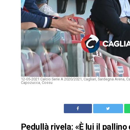
12-05-2021 Calcio Serie A 2020/2021, Cagliari, Sardegna Arena, Ca
Capozucca, Cossu
Pedullà rivela: «È lui il palli