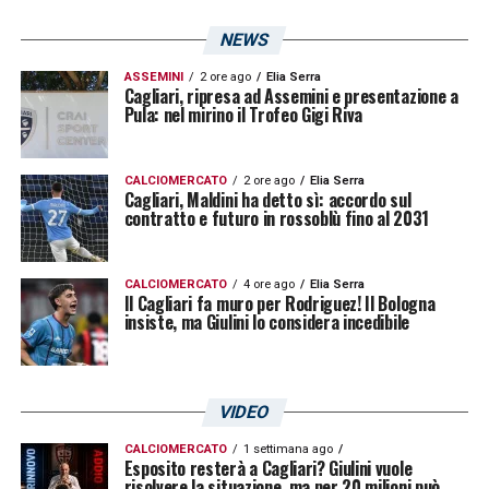
NEWS
ASSEMINI
2 ore ago
Elia Serra
Cagliari, ripresa ad Assemini e presentazione a
Pula: nel mirino il Trofeo Gigi Riva
CALCIOMERCATO
2 ore ago
Elia Serra
Cagliari, Maldini ha detto sì: accordo sul
contratto e futuro in rossoblù fino al 2031
CALCIOMERCATO
4 ore ago
Elia Serra
Il Cagliari fa muro per Rodriguez! Il Bologna
insiste, ma Giulini lo considera incedibile
VIDEO
CALCIOMERCATO
1 settimana ago
Esposito resterà a Cagliari? Giulini vuole
risolvere la situazione, ma per 20 milioni può