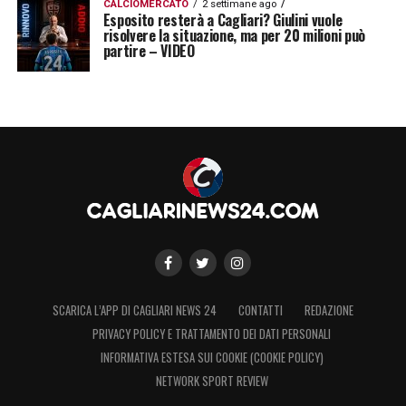
CALCIOMERCATO
2 settimane ago
Esposito resterà a Cagliari? Giulini vuole
risolvere la situazione, ma per 20 milioni può
partire – VIDEO
SCARICA L’APP DI CAGLIARI NEWS 24
CONTATTI
REDAZIONE
PRIVACY POLICY E TRATTAMENTO DEI DATI PERSONALI
INFORMATIVA ESTESA SUI COOKIE (COOKIE POLICY)
NETWORK SPORT REVIEW