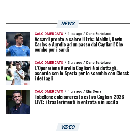
Non solo centrocampo. Per Parma Cagliari
mancherà anche
Mina
, fermato dal Giudice
Sportivo dopo l’espulsione rimediata contro
NEWS
la Lazio. Una perdita pesante per l’equilibrio
CALCIOMERCATO
1 ora ago
Dario Bartolucci
della retroguardia.
Accardi pronto a calare il tris: Maldini, Kevin
Carlos e Aurelio ad un passo dal Cagliari! Che
combo per i sardi
In questo scenario, prende quota l’ipotesi di
una coppia centrale formata da
Dossena
e
CALCIOMERCATO
3 ore ago
Dario Bartolucci
L’Operazione Aurelio Cagliari è ai dettagli,
Rodriguez
. Una soluzione che garantirebbe
accordo con lo Spezia per lo scambio con Ciocci:
i dettagli
fisicità ed esperienza, ma che richiederà
massima attenzione contro un Parma
CALCIOMERCATO
4 ore ago
Elia Serra
Tabellone calciomercato estivo Cagliari 2026
affamato di punti salvezza e reduce da una
LIVE: i trasferimenti in entrata e in uscita
importante vittoria contro il
Milan
.
VIDEO
LA PLAYLIST DELLE NOSTRE TOP NEWS