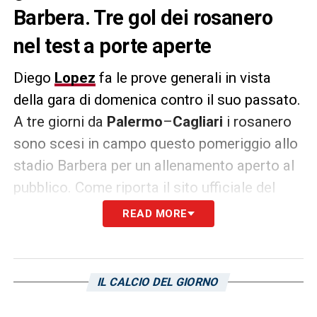
Barbera. Tre gol dei rosanero
nel test a porte aperte
Diego
Lopez
fa le prove generali in vista
della gara di domenica contro il suo passato.
A tre giorni da
Palermo
–
Cagliari
i rosanero
sono scesi in campo questo pomeriggio allo
stadio Barbera per un allenamento aperto al
pubblico. Come riporta il sito ufficiale del
club siciliano hanno lavorato a
READ MORE
parte
Nestorovski
,
Sunjic
e
Trajkovski
che
hanno appena fatto rientro in Italia dopo gli
impegni con le nazionali, mentre
Rajkovic
si
IL CALCIO DEL GIORNO
è sottoposto a sole terapie e
Silva
ha svolto