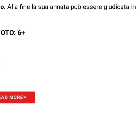
no
. Alla fine la sua annata può essere giudicata in
OTO: 6+
S
EAD MORE