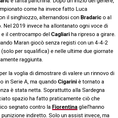
aric
e tanta panchina. Dopo un inizio del genere,
campionato come ha invece fatto Luca
con il singhiozzo, alternandosi con
Bradaric
o al
 Nel 2019 invece ha allontanato ogni voce di
 e il centrocampo del
Cagliari
ha ripreso a girare.
quando Maran giocò senza registi con un 4-4-2
solo per squalifica) e nelle ultime due giornate
camente raggiunta.
r la voglia di dimostrare di valere un rinnovo di
no in Serie A, ma quando
Cigarini
è tornato a
erenza è stata netta. Soprattutto alla Sardegna
ciato spazio ha fatto praticamente ciò che
unico segnato contro la
Fiorentina
gliel’hanno
i punizione indiretto. Solo un assist invece, ma