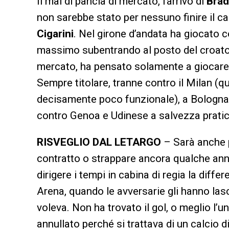
Il mal di pancia di mercato, l’arrivo di
Brad
non sarebbe stato per nessuno finire il 
Cigarini
. Nel girone d’andata ha giocato 
massimo subentrando al posto del croato.
mercato, ha pensato solamente a giocare
Sempre titolare, tranne contro il Milan (
decisamente poco funzionale), a Bologna (
contro Genoa e Udinese a salvezza prati
RISVEGLIO DAL LETARGO
– Sarà anche pe
contratto o strappare ancora qualche an
dirigere i tempi in cabina di regia la diff
Arena, quando le avversarie gli hanno las
voleva. Non ha trovato il gol, o meglio l’
annullato perché si trattava di un calcio d