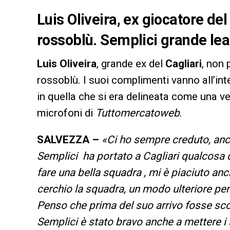
Luis Oliveira, ex giocatore del
rossoblù. Semplici grande le
Luis Oliveira
, grande ex del
Cagliari
, non 
rossoblù. I suoi complimenti vanno all’in
in quella che si era delineata come una ve
microfoni di
Tuttomercatoweb
.
SALVEZZA –
«Ci ho sempre creduto, anch
Semplici ha portato a Cagliari qualcosa d
fare una bella squadra , m
i è piaciuto an
cerchio la squadra, un modo ulteriore pe
Penso che prima del suo arrivo fosse scom
Semplici è stato bravo anche a mettere i s