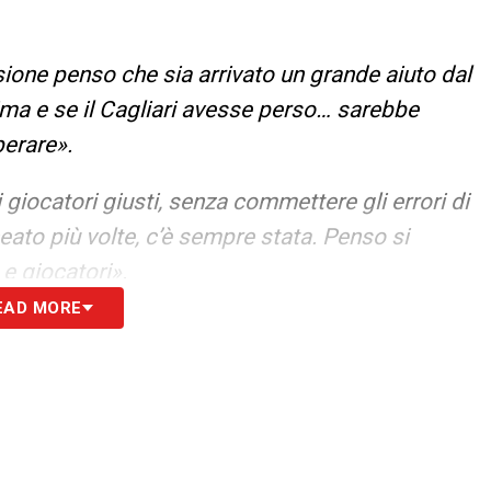
sione penso che sia arrivato un grande aiuto dal
sima e se il Cagliari avesse perso… sarebbe
perare».
 giocatori giusti, senza commettere gli errori di
eato più volte, c’è sempre
stata. Penso si
 e giocatori».
EAD MORE
S