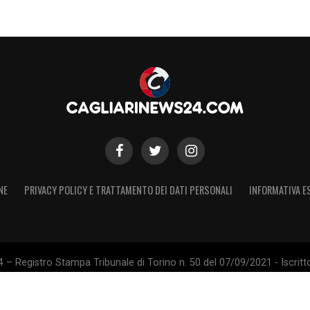
NE
PRIVACY POLICY E TRATTAMENTO DEI DATI PERSONALI
INFORMATIVA E
 – Registro Stampa Tribunale di Torino n. 50 del 07/09/2021 - Iscritt
 non ufficiale, non autorizzato o connesso a Cagliari Calcio S.p.A. Il 
Calcio S.p.A.