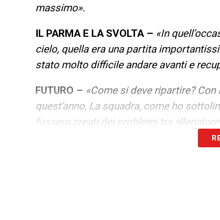
massimo».
IL PARMA E LA SVOLTA –
«In quell’occa
cielo, quella era una partita importantis
stato molto
difficile andare avanti e recu
FUTURO –
«Come si deve ripartire? Con i
quest’anno, La squadra, come ho sottolin
fossero creati dei problemi tra allenatore
R
LA PLAYLIST DELLE NOSTRE TOP NEW