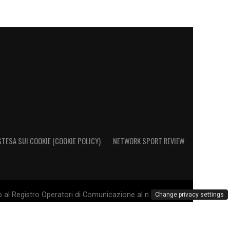
STESA SUI COOKIE (COOKIE POLICY)
NETWORK SPORT REVIEW
o al Registro Operatori di Comunicazione al n. 26692 – PI
Change privacy settings
marchio Cagliari Calcio è di esclusiva proprietà di Cagliari