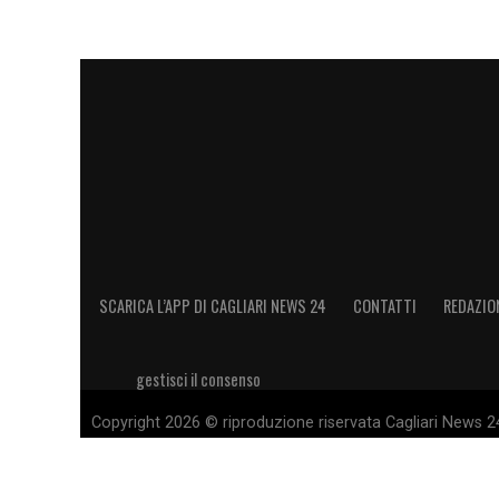
SCARICA L’APP DI CAGLIARI NEWS 24
CONTATTI
REDAZIO
gestisci il consenso
Copyright 2026 © riproduzione riservata Cagliari News 24
11028660014 Editore e proprietario: Sport Review S.r.l Sito