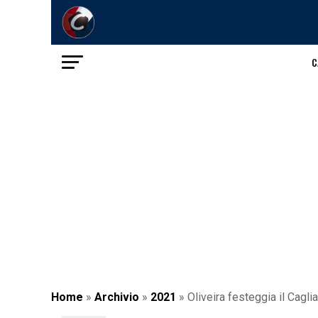
C
Home
»
Archivio
»
2021
»
Oliveira festeggia il Cagl