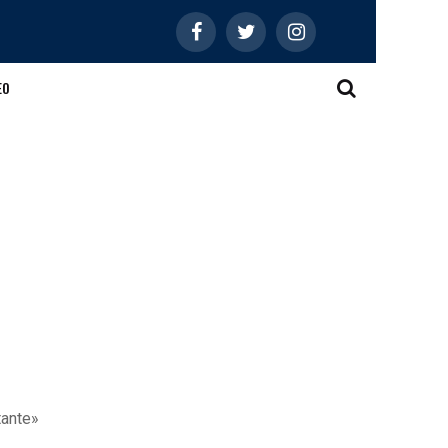
EO
tante»