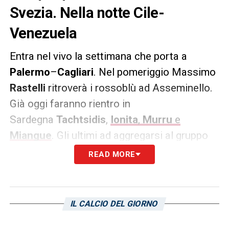
Svezia. Nella notte Cile-
Venezuela
Entra nel vivo la settimana che porta a
Palermo
–
Cagliari
. Nel pomeriggio Massimo
Rastelli
ritroverà i rossoblù ad Asseminello.
Già oggi faranno rientro in
Sardegna
Tachtsidis
,
Ionita
,
Murru
e
Miangue
. Gli ultimi ad aggregarsi al gruppo
saranno
Bruno Alves
e
Isla
, ancora
READ MORE
impegnati oggi con le rispettive Nazionali.
Stasera il
Portogallo
riceverà la
Svezia
a
Funchal. Il test amichevole – organizzato
IL CALCIO DEL GIORNO
nella città che ha dato i natali alla stella del