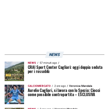
Real Madrid Cristiano Ronaldo – avrà inizio
alle ore 20:45. In panchina nel successo
sull’Ungheria, il difensore lusitano del Cagliari
potrebbe trovare spazio contro la
formazione scandinava. Nella notte italiana
scenderà poi in campo Mauricio Isla col
Cile
.
La
Roja
, chiamata a riscattare la sconfitta
contro l’Argentina, ospiterà a Santiago il
NEWS
Venezuela
. In palio tre punti pesantissimi in
NEWS
57 minuti ago
CRAI Sport Center Cagliari: oggi doppia seduta
chiave qualificazione a Russia 2018.
per i rossoblù
LA PLAYLIST DELLE NOSTRE TOP NEWS
CALCIOMERCATO
2 ore ago
Veronica Mandala
Aurelio Cagliari, si lavora con lo Spezia: Ciocci
come possibile contropartita – ESCLUSIVA