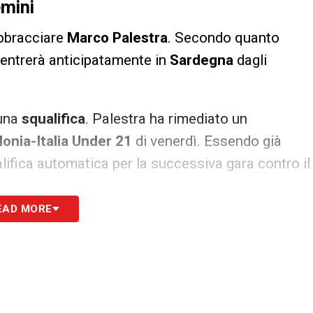
emini
abbracciare
Marco Palestra
. Secondo quanto
 rientrerà anticipatamente in
Sardegna
dagli
 una
squalifica
. Palestra ha rimediato un
lonia-Italia Under 21
di venerdì. Essendo già
lifica automatica per la successiva gara contro il
EAD MORE
 i compagni della Nazionale per la trasferta,
al
CRAI Sport Center
.
scontro diretto
la squalifica, permette al
Cagliari
di avere un