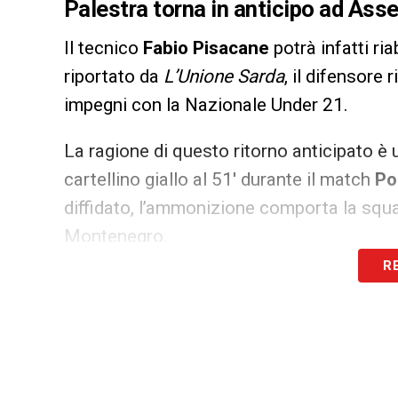
Palestra torna in anticipo ad Ass
Il tecnico
Fabio Pisacane
potrà infatti ri
riportato da
L’Unione Sarda
, il difensore
impegni con la Nazionale Under 21.
La ragione di questo ritorno anticipato è
cartellino giallo al 51′ durante il match
Po
diffidato, l’ammonizione comporta la squa
Montenegro.
R
Di conseguenza, l’esterno non partirà con
facendo invece ritorno immediatamente 
Allenamenti intensi in vista dello 
Il rientro di
Palestra
, sebbene forzato dal