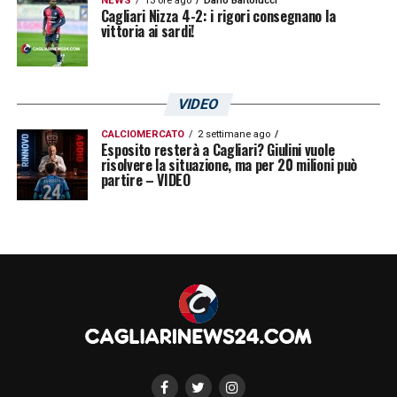
NEWS
13 ore ago
Dario Bartolucci
Cagliari Nizza 4-2: i rigori consegnano la
vittoria ai sardi!
VIDEO
CALCIOMERCATO
2 settimane ago
Esposito resterà a Cagliari? Giulini vuole
risolvere la situazione, ma per 20 milioni può
partire – VIDEO