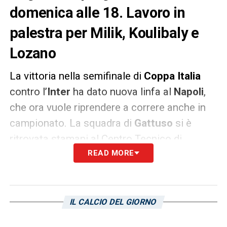
domenica alle 18. Lavoro in
palestra per Milik, Koulibaly e
Lozano
La vittoria nella semifinale di
Coppa Italia
contro l’
Inter
ha dato nuova linfa al
Napoli
,
che ora vuole riprendere a correre anche in
campionato. La squadra di
Gattuso
si è
ritrovata stamani al Centro Tecnico di
Castelvolturno per limare gli ultimi dettagli in
READ MORE
vista della
sfida di
Cagliari
, in programma
domenica alle 18
. Dopo l’attivazione, Insigne
e compagni si sono impegnati in
IL CALCIO DEL GIORNO
esercitazioni tecnico-tattiche ed in un lavoro