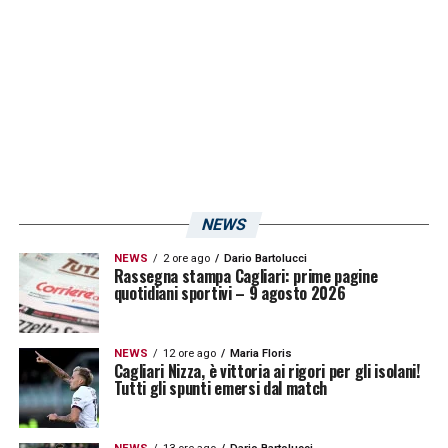
sul possesso palla. In chiusura una partitella
a campo ridotto. Come riporta il sito ufficiale
del club partenopeo,
Milik
,
Lozano
e
Koulibaly
non si sono allenati con il gruppo:
per loro lavoro in palestra.
LA PLAYLIST DELLE NOSTRE TOP NEWS
NEWS
NEWS
2 ore ago
Dario Bartolucci
Rassegna stampa Cagliari: prime pagine
quotidiani sportivi – 9 agosto 2026
NEWS
12 ore ago
Maria Floris
Cagliari Nizza, è vittoria ai rigori per gli isolani!
Tutti gli spunti emersi dal match