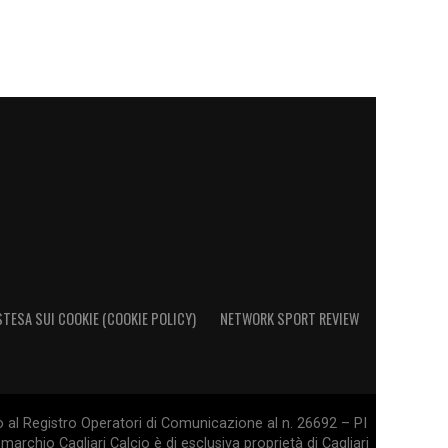
STESA SUI COOKIE (COOKIE POLICY)
NETWORK SPORT REVIEW
o al Registro Operatori di Comunicazione al n. 26692 – PI
marchio Cagliari Calcio è di esclusiva proprietà di Cagliari