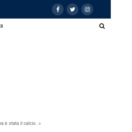
EO
a è stata il calcio…»