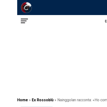
C
Home
»
Ex Rossoblù
»
Nainggolan racconta: «Ho comme