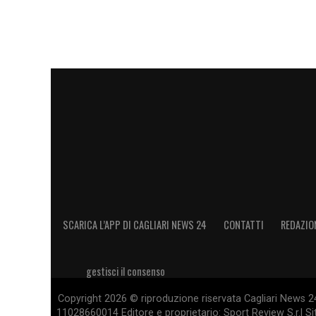
SCARICA L’APP DI CAGLIARI NEWS 24
CONTATTI
REDAZIO
gestisci il consenso
Copyright 2026 © riproduzione riservata Cagliari News 24
11028660014 Editore e proprietario: Sport Review S.r.l Sito