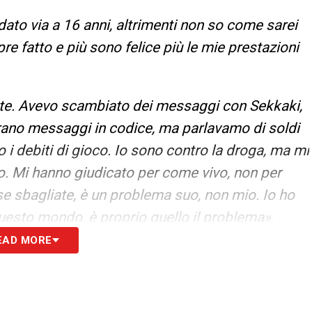
ato via a 16 anni, altrimenti non so come sarei
mpre fatto e più sono felice più le mie prestazioni
te. Avevo scambiato dei messaggi con Sekkaki,
erano messaggi in codice, ma parlavamo di soldi
 i debiti di gioco. Io sono contro la droga, ma mi
. Mi hanno giudicato per come vivo, non per
se sbagliate, è un problema suo, non mio. Io ho
 questo mondo, è proprio quello il problema»
.
EAD MORE
S