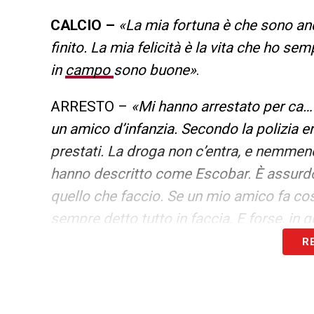
CALCIO –
«La mia fortuna è che sono and
finito. La mia felicità è la vita che ho se
in
campo
sono buone»
.
ARRESTO –
«Mi hanno arrestato per ca…
un amico d’infanzia. Secondo la polizia 
prestati. La droga non c’entra, e nemmeno
hanno descritto come Escobar. È assurdo
quello che faccio. Se un mio amico fa co
sempre detto tutto in faccia. E forse, in
R
LA PLAYLIST DELLE NOSTRE TOP NEW