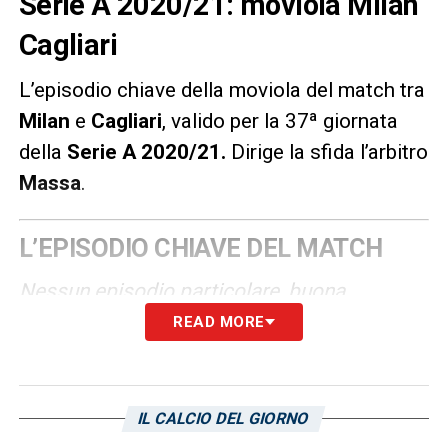
Serie A 2020/21: moviola Milan
Cagliari
L’episodio chiave della moviola del match tra
Milan
e
Cagliari
, valido per la 37ª giornata
della
Serie A 2020/21
.
Dirige la sfida l’arbitro
Massa
.
L’EPISODIO CHIAVE DEL MATCH
Nessun episodio particolare, buona
gestione di Massa.
READ MORE
LA PLAYLIST DELLE NOSTRE TOP NEWS
IL CALCIO DEL GIORNO