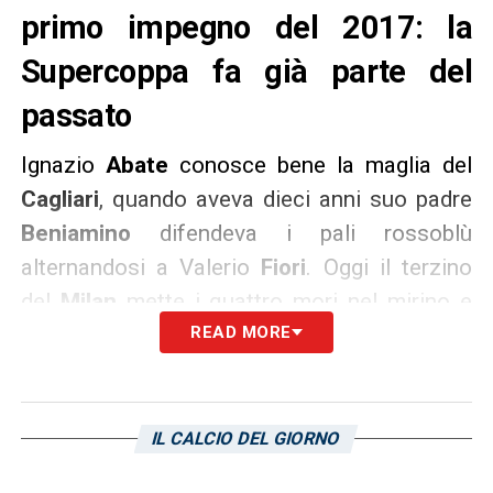
primo impegno del 2017: la
Supercoppa fa già parte del
passato
Ignazio
Abate
conosce bene la maglia del
Cagliari
, quando aveva dieci anni suo padre
Beniamino
difendeva i pali rossoblù
alternandosi a Valerio
Fiori
. Oggi il terzino
del
Milan
mette i quattro mori nel mirino e
guida la carica dei suoi verso la prima partita
READ MORE
del 2017. Domenica riprende il campionato
delle due squadre con il match delle 18 a San
Siro, una sfida che per il giocatore non deve
IL CALCIO DEL GIORNO
risentire delle scorie dovute alla vittoria di