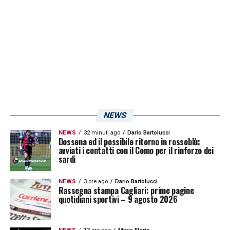
Doha contro la
Juventus
. Queste le parole di
Abate
a
Milan TV
: «
Era giusto festeggiare a
dovere, ma la Supercoppa fa già parte del
passato.
Siamo concentrati sulla partita di
domenica con il Cagliari
, non dimentico che
nelle ultime due stagioni abbiamo perso alla
ripresa del campionato dopo la sosta
NEWS
natalizia
».
NEWS
32 minuti ago
Dario Bartolucci
Dossena ed il possibile ritorno in rossoblù:
LA PLAYLIST DELLE NOSTRE TOP NEWS
avviati i contatti con il Como per il rinforzo dei
sardi
NEWS
3 ore ago
Dario Bartolucci
Rassegna stampa Cagliari: prime pagine
quotidiani sportivi – 9 agosto 2026