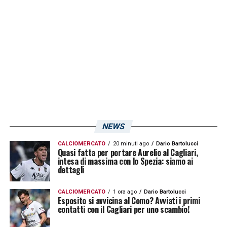
La spinta decisiva per affrettare i tempi della
trattativa è arrivata direttamente dall’area
tecnica. Il profilo dell’angolano rispecchia
infatti alla perfezione tutte le caratteristiche
tattiche richieste dal nuovo allenatore
Filippo
Inzaghi
. Per questo motivo, i contatti tra il
club rosanero e l’entourage del giocatore
stanno proseguendo senza sosta, nel
NEWS
tentativo di raggiungere un accordo di
CALCIOMERCATO
20 minuti ago
Dario Bartolucci
massima nel minor tempo possibile. Il
Quasi fatta per portare Aurelio al Cagliari,
intesa di massima con lo Spezia: siamo ai
tecnico vuole elementi capaci di ribaltare
dettagli
l’azione rapidamente e l’ex rossoblù sarebbe
CALCIOMERCATO
1 ora ago
Dario Bartolucci
il tassello perfetto.
Esposito si avvicina al Como? Avviati i primi
contatti con il Cagliari per uno scambio!
Strategia di mercato e forcing del