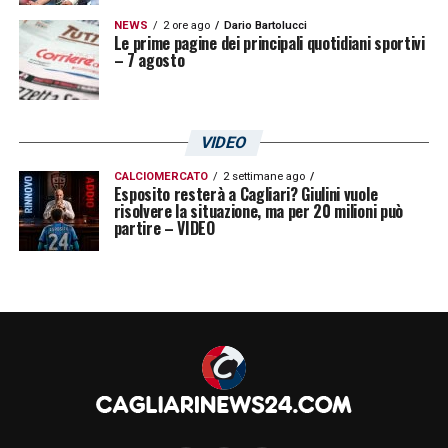
Palermo per bruciare la concorrenza
NEWS
2 ore ago
Dario Bartolucci
Le prime pagine dei principali quotidiani sportivi
– 7 agosto
Il Palermo fa sul serio e l’insistenza di
queste ore ne è la prova lampante. Strappare
il sì del calciatore permetterebbe alla società
VIDEO
di consegnare a Filippo Inzaghi una pedina
CALCIOMERCATO
2 settimane ago
Esposito resterà a Cagliari? Giulini vuole
fondamentale già per i primi giorni del ritiro
risolvere la situazione, ma per 20 milioni può
pre-campionato. La trattativa non è
partire – VIDEO
semplice, considerando che l’esterno ha
molto mercato, ma vedremo che cosa
accadrà!
LA PLAYLIST DELLE NOSTRE TOP NEWS