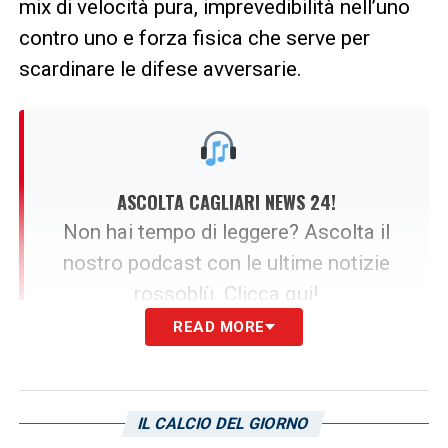
mix di velocità pura, imprevedibilità nell’uno
contro uno e forza fisica che serve per
scardinare le difese avversarie.
ASCOLTA CAGLIARI NEWS 24!
Non hai tempo di leggere? Ascolta il
nostro podcast con le ultime notizie
rossoblù.
Clicca qui!
READ MORE
L’identikit perfetto per Inzaghi che
vuole la velocità di Luvumbo
IL CALCIO DEL GIORNO