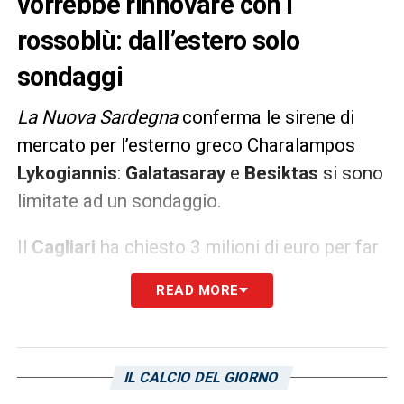
vorrebbe rinnovare con i
rossoblù: dall’estero solo
sondaggi
La Nuova Sardegna
conferma le sirene di
mercato per l’esterno greco Charalampos
Lykogiannis
:
Galatasaray
e
Besiktas
si sono
limitate ad un sondaggio.
Il
Cagliari
ha chiesto 3 milioni di euro per far
partire il giocatore, ma
Lykogiannis
sarebbe
READ MORE
felice di rinnovare il proprio contratto con i
rossoblù.
IL CALCIO DEL GIORNO
LA PLAYLIST DELLE NOSTRE TOP NEWS