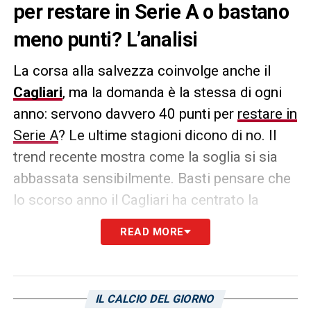
per restare in Serie A o bastano
meno punti? L’analisi
La corsa alla salvezza coinvolge anche il
Cagliari
, ma la domanda è la stessa di ogni
anno: servono davvero 40 punti per
restare in
Serie A
? Le ultime stagioni dicono di no. Il
trend recente mostra come la soglia si sia
abbassata sensibilmente. Basti pensare che
lo scorso anno il Cagliari ha centrato la
permanenza nella massima serie con 36
READ MORE
punti, appena uno in più del
Frosinone
,
retrocesso con 35. Due campionati fa, la
quota salvezza si è fermata addirittura a 32.
IL CALCIO DEL GIORNO
Oggi si parla sempre più spesso di una soglia