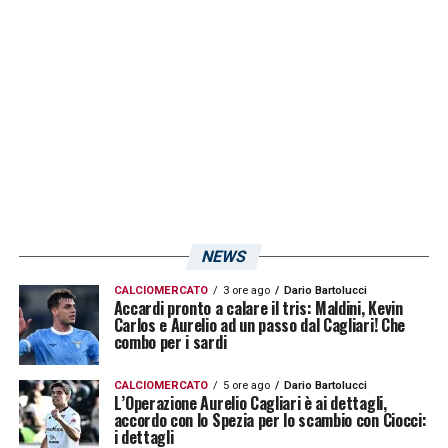
reale attorno ai 35-36 punti: una cifra che
può bastare per tirarsi fuori dai guai, anche
senza toccare il “mitico” traguardo dei 40.
LA PLAYLIST DELLE NOSTRE TOP NEWS
NEWS
CALCIOMERCATO
3 ore ago
Dario Bartolucci
Accardi pronto a calare il tris: Maldini, Kevin
Carlos e Aurelio ad un passo dal Cagliari! Che
combo per i sardi
CALCIOMERCATO
5 ore ago
Dario Bartolucci
L’Operazione Aurelio Cagliari è ai dettagli,
accordo con lo Spezia per lo scambio con Ciocci:
i dettagli