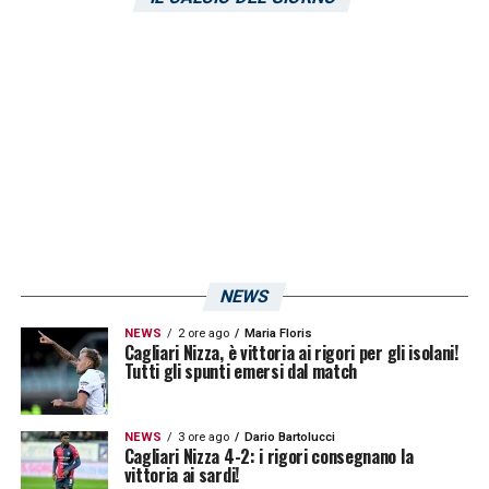
Foggia lo comprendo eccome. Mazzoleni
poteva evitare. Io mi chiedo a cosa serva il
Var se vengono prese queste decisioni. La
sudditanza psicologica c’è sempre, esiste
ancora. Il problema è che quando questi
episodi capitano a club piccoli, la cassa di
risonanza non è adeguata come in altri
cas
i».
NEWS
LA PLAYLIST DELLE NOSTRE TOP NEWS
NEWS
2 ore ago
Maria Floris
Cagliari Nizza, è vittoria ai rigori per gli isolani!
Tutti gli spunti emersi dal match
NEWS
3 ore ago
Dario Bartolucci
Cagliari Nizza 4-2: i rigori consegnano la
vittoria ai sardi!