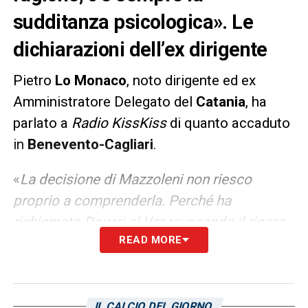
sudditanza psicologica». Le
dichiarazioni dell’ex dirigente
Pietro
Lo Monaco
, noto dirigente ed ex
Amministratore Delegato del
Catania
, ha
parlato a
Radio KissKiss
di quanto accaduto
in
Benevento-Cagliari
.
«
La decisione di Mazzoleni non riesco
proprio a comprenderla. Perché ha
richiamato Doveri al Var revocando il rigore
READ MORE
alla squadra di Inzaghi? Io sono pienamente
d’accordo con Vigorito e lo capisco. Su una
decisione dell’arbitro capovolta da terzi ci si
gioca l’intera salvezza. Anche lo sfogo di
IL CALCIO DEL GIORNO