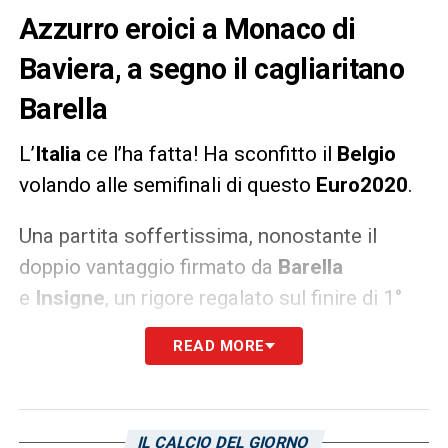
Azzurro eroici a Monaco di
Baviera, a segno il cagliaritano
Barella
L’
Italia
ce l’ha fatta! Ha sconfitto il
Belgio
volando alle semifinali di questo
Euro2020
.
Una partita soffertissima, nonostante il
doppio vantaggio firmato da
Barella
e
Insigne
, un rigore regalato sul finire di 1°
tempo permette a
Lukaku
di riaprire la partita
READ MORE
ma nella ripresa la squadra di
Mancini
regge
nonostante il grave infortunio a
Spinazzola
.
Mercoledì a Wembley sarà
Italia-Spagna
.
IL CALCIO DEL GIORNO