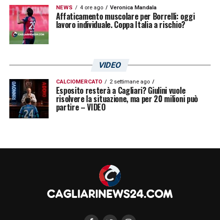
NEWS
4 ore ago
Veronica Mandala
Affaticamento muscolare per Borrelli: oggi
lavoro individuale. Coppa Italia a rischio?
VIDEO
Nessuna sorpresa: l’Iran parte per i Mondiali (Instagram
Gianni Infantino) – Cagliarinews24.com
CALCIOMERCATO
2 settimane ago
Esposito resterà a Cagliari? Giulini vuole
Ed è proprio questo che rende tutta la
risolvere la situazione, ma per 20 milioni può
partire – VIDEO
vicenda molto delicata. Perché attorno
all’
Iran
il calcio finisce inevitabilmente per
intrecciarsi con politica e tensioni
internazionali. Ogni scelta legata alla
nazionale viene osservata e discussa ben
oltre il semplice aspetto sportivo.
Nelle ultime settimane qualcuno aveva