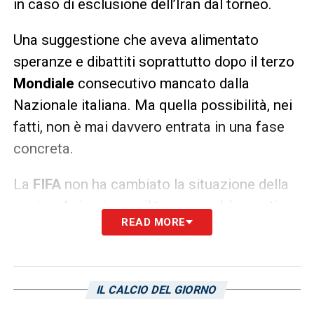
in caso di esclusione dell’Iran dal torneo.
Una suggestione che aveva alimentato
speranze e dibattiti soprattutto dopo il terzo
Mondiale
consecutivo mancato dalla
Nazionale italiana. Ma quella possibilità, nei
fatti, non è mai davvero entrata in una fase
concreta.
La
FIFA
non ha cambiato la situazione della
nazionale iraniana e il torneo andrà avanti
READ MORE
senza modifiche. La squadra sarà presente
regolarmente alla competizione e non
esistono aperture verso eventuali
IL CALCIO DEL GIORNO
sostituzioni o ripescaggi.