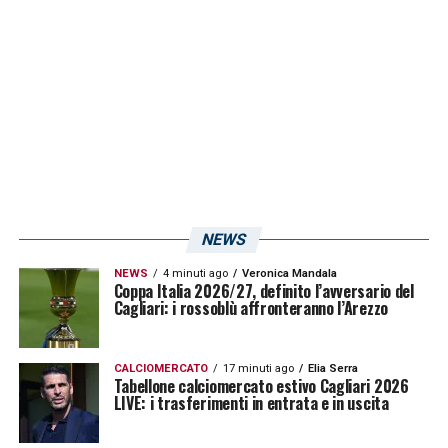
Festa Iran per la Nazionale in
partenza
Le immagini arrivate da Teheran raccontano
bene anche il peso che questo
Mondiale
ha
nel Paese. Migliaia di persone si sono
radunate in piazza per salutare la squadra, in
un clima molto acceso dal punto di vista
NEWS
emotivo.
NEWS
4 minuti ago
Veronica Mandala
Coppa Italia 2026/27, definito l’avversario del
Cagliari: i rossoblù affronteranno l’Arezzo
CALCIOMERCATO
17 minuti ago
Elia Serra
Tabellone calciomercato estivo Cagliari 2026
LIVE: i trasferimenti in entrata e in uscita