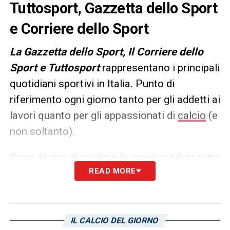
Tuttosport, Gazzetta dello Sport
e Corriere dello Sport
L
a Gazzetta dello Sport, Il Corriere dello
Sport e Tuttosport
rappresentano i principali
quotidiani sportivi in Italia. Punto di
riferimento ogni giorno tanto per gli addetti ai
lavori quanto per gli appassionati di
calcio
(e
non soltanto).
Sono decine di migliaia le copie vendute tutte
READ MORE
le mattine in edicola, ma un’anteprima dei
principali contenuti può essere consultata
già dalla sera precedente. Ecco, allora, le
prime pagine dei
Quotidiani Sportivi
di
oggi
IL CALCIO DEL GIORNO