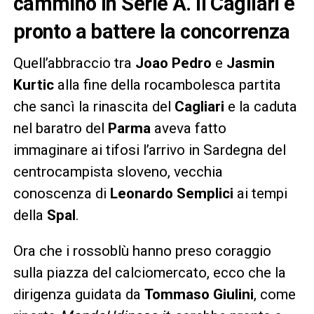
cammino in Serie A. Il Cagliari è
pronto a battere la concorrenza
Quell’abbraccio tra
Joao Pedro
e
Jasmin
Kurtic
alla fine della rocambolesca partita
che sancì la rinascita del
Cagliari
e la caduta
nel baratro del
Parma
aveva fatto
immaginare ai tifosi l’arrivo in Sardegna del
centrocampista sloveno, vecchia
conoscenza di
Leonardo Semplici
ai tempi
della
Spal
.
Ora che i rossoblù hanno preso coraggio
sulla piazza del calciomercato, ecco che la
dirigenza guidata da
Tommaso Giulini
, come