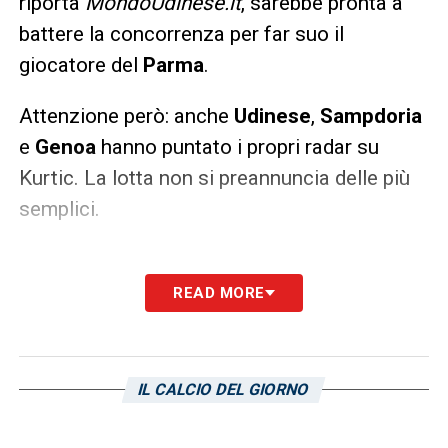
riporta
MondoUdinese.it
, sarebbe pronta a
battere la concorrenza per far suo il
giocatore del
Parma
.
Attenzione però: anche
Udinese
,
Sampdoria
e
Genoa
hanno puntato i propri radar su
Kurtic. La lotta non si preannuncia delle più
semplici.
READ MORE
LA PLAYLIST DELLE NOSTRE TOP NEWS
IL CALCIO DEL GIORNO