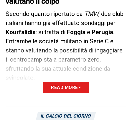
valutano il colpo
Secondo quanto riportato da
TMW
, due club
italiani hanno già effettuato sondaggi per
Kourfalidis
: si tratta di
Foggia
e
Perugia
.
Entrambe le società militano in Serie C e
stanno valutando la possibilità di ingaggiare
il centrocampista a parametro zero,
sfruttando la sua attuale condizione da
svincolato.
READ MORE
Per
Kourfalidis
si tratterebbe dell’occasione
per proseguire il proprio percorso nel calcio
italiano, in una categoria nella quale potrebbe
IL CALCIO DEL GIORNO
trovare continuità, centralità e un ruolo
importante all’interno del progetto tecnico.