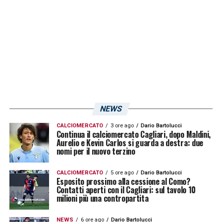
La Serie C può rappresentare una soluzione
utile per rilanciarsi, soprattutto in piazze
ambiziose e con una storia importante come
quelle di
Foggia
e
Perugia
.
Kourfalidis, decisione attesa sul
futuro per l’ex Cagliari
NEWS
Il futuro dell’ex rossoblù resta dunque
CALCIOMERCATO
3 ore ago
Dario Bartolucci
Continua il calciomercato Cagliari, dopo Maldini,
aperto.
Foggia
e
Perugia
hanno mostrato
Aurelio e Kevin Carlos si guarda a destra: due
nomi per il nuovo terzino
interesse, mentre il
Kallithea
sembra
intenzionato a muoversi in maniera concreta.
CALCIOMERCATO
5 ore ago
Dario Bartolucci
Esposito prossimo alla cessione al Como?
La decisione finale spetterà al
Contatti aperti con il Cagliari: sul tavolo 10
milioni più una contropartita
centrocampista, chiamato a scegliere la
soluzione più adatta per la prossima fase
NEWS
6 ore ago
Dario Bartolucci