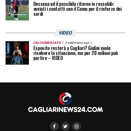
Dossena ed il possibile ritorno in rossoblù:
della sua carriera.
avviati i contatti con il Como per il rinforzo dei
sardi
Per l’ex
Cagliari
, questa può diventare una
tappa importante. Dopo la fine
VIDEO
dell’esperienza al
Cosenza
, il mercato gli
CALCIOMERCATO
2 settimane ago
offre più strade: restare in Italia per
Esposito resterà a Cagliari? Giulini vuole
risolvere la situazione, ma per 20 milioni può
continuare il proprio percorso oppure tornare
partire – VIDEO
in Grecia per aprire un nuovo capitolo. La
sensazione è che i prossimi contatti
possano essere decisivi.
LA PLAYLIST DELLE NOSTRE TOP NEWS