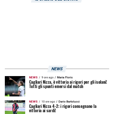
conclusione: Peri para copendo il primo pali
85′ Fuori Yildiz e Conceicao, dentro Cabal e
Openda
83′ Ammonizione per Cambiaso
82′ Ammonizione per Prati
81′ Ammonizione per Felici
NEWS
80′ Entrano Kilicsoy e Gaetano per Adopo e
NEWS
9 ore ago
Maria Floris
Cagliari Nizza, è vittoria ai rigori per gli isolani!
Folorunsho
Tutti gli spunti emersi dal match
78′ Ancora un pallone centrale per
NEWS
10 ore ago
Dario Bartolucci
Conceicao, l’esterno d’attacco si sposta la
Cagliari Nizza 4-2: i rigori consegnano la
vittoria ai sardi!
palla e tira: nessun problema per Caprile