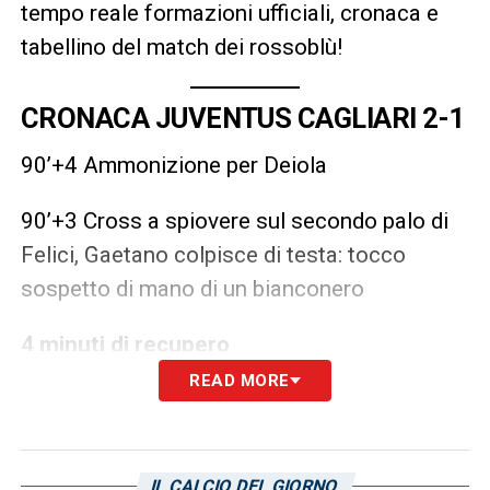
tempo reale formazioni ufficiali, cronaca e
tabellino del match dei rossoblù!
CRONACA JUVENTUS CAGLIARI 2-1
90’+4 Ammonizione per Deiola
90’+3 Cross a spiovere sul secondo palo di
Felici, Gaetano colpisce di testa: tocco
sospetto di mano di un bianconero
4 minuti di recupero
READ MORE
88′
Felici non sfrutta il contropiede che
aziona! Scappa
a Kalulu, il quale però riesce
ad ostacolarlo nel momento della
IL CALCIO DEL GIORNO