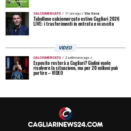
72′
Conceicao ci prova ancora!
Palla forte e
CALCIOMERCATO
11 ore ago
Elia Serra
Tabellone calciomercato estivo Cagliari 2026
tesa di Cambiaso per il portoghese,
LIVE: i trasferimenti in entrata e in uscita
appostato poco dentro al’area, il quale di
prima calcia forte senza trovare lo specchio
VIDEO
della porta
CALCIOMERCATO
2 settimane ago
Esposito resterà a Cagliari? Giulini vuole
70 Sostituzioni – Feilici rileva Esposito;
risolvere la situazione, ma per 20 milioni può
partire – VIDEO
Thuram lascia il posto a Miretti
68′ Palestra scappa ancora sulla destra
prima di cercare un compagno al centro
dell’area, pala deviata in corner
63′ Ammonizione per Folorunsho