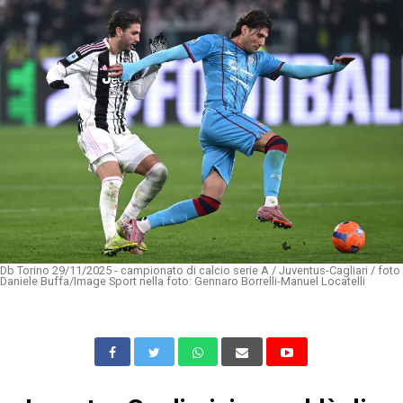
Db Torino 29/11/2025 - campionato di calcio serie A / Juventus-Cagliari / foto
Daniele Buffa/Image Sport nella foto: Gennaro Borrelli-Manuel Locatelli