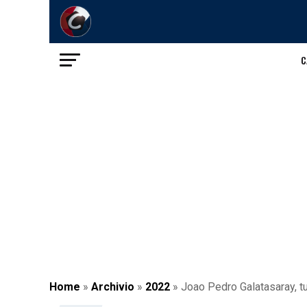
C
Home
»
Archivio
»
2022
»
Joao Pedro Galatasaray, tut