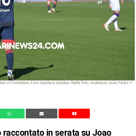
iari vs Fiorentina. Foto Gianluca Zuddas. Nella foto: esultanza Joao Pedro 1-
raccontato in serata su Joao