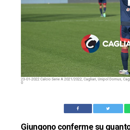
23-01-2022 Calcio Serie A 2021/2022, Cagliari, Unipol Domus, Cagl
0
Giungono conferme su quanto 