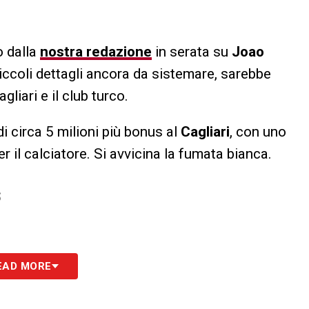
 dalla
nostra redazione
in serata su
Joao
i piccoli dettagli ancora da sistemare, sarebbe
gliari e il club turco.
i circa 5 milioni più bonus al
Cagliari
, con uno
er il calciatore. Si avvicina la fumata bianca.
S
EAD MORE