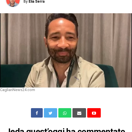
By
Elia Serra
CagliariNews24.com
Jeda quest’oggi ha commentato