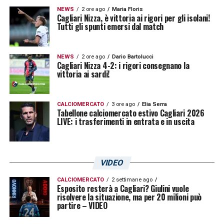
NEWS
2 ore ago
Maria Floris
Cagliari Nizza, è vittoria ai rigori per gli isolani!
Tutti gli spunti emersi dal match
NEWS
2 ore ago
Dario Bartolucci
Cagliari Nizza 4-2: i rigori consegnano la
vittoria ai sardi!
CALCIOMERCATO
3 ore ago
Elia Serra
Tabellone calciomercato estivo Cagliari 2026
LIVE: i trasferimenti in entrata e in uscita
VIDEO
CALCIOMERCATO
2 settimane ago
Esposito resterà a Cagliari? Giulini vuole
risolvere la situazione, ma per 20 milioni può
partire – VIDEO