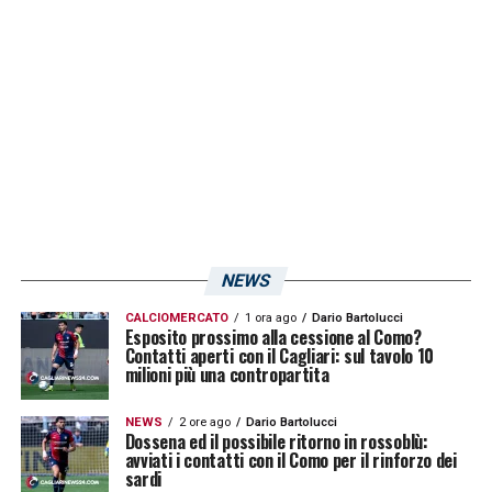
Una sua eventuale assenza al Maradona
toglierebbe alla squadra di
Davide Nicola
una
pedina offensiva preziosa. Lo staff medico
rossoblù valuterà le sue condizioni nei
prossimi giorni. Ad oggi la sua disponibilità
resta incerta.
LA PLAYLIST DELLE NOSTRE TOP NEWS
NEWS
CALCIOMERCATO
1 ora ago
Dario Bartolucci
Esposito prossimo alla cessione al Como?
Contatti aperti con il Cagliari: sul tavolo 10
milioni più una contropartita
NEWS
2 ore ago
Dario Bartolucci
Dossena ed il possibile ritorno in rossoblù:
avviati i contatti con il Como per il rinforzo dei
sardi