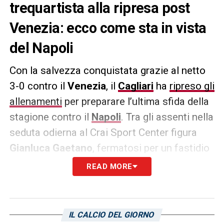
trequartista alla ripresa post
Venezia: ecco come sta in vista
del Napoli
Con la salvezza conquistata grazie al netto
3-0 contro il
Venezia
, il
Cagliari
ha
ripreso gli
allenamenti
per preparare l’ultima sfida della
stagione contro il
Napoli
. Tra gli assenti nella
seduta odierna al Crai Sport Center figura
Gianluca Gaetano
, fermatosi per un fastidio
al ginocchio sinistro. Il centrocampista
READ MORE
offensivo, arrivato in prestito proprio dal club
partenopeo, sarà monitorato nei prossimi
giorni per valutare l’evoluzione del problema.
IL CALCIO DEL GIORNO