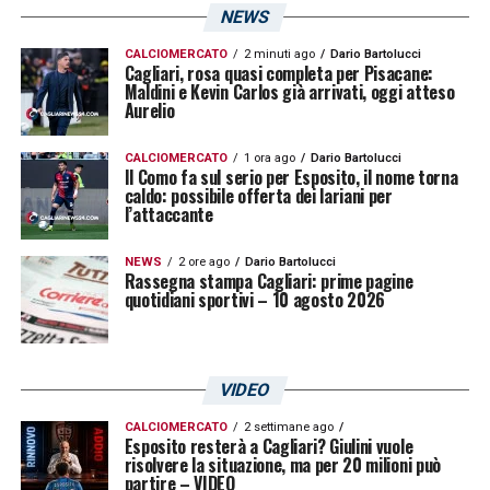
NEWS
CALCIOMERCATO
2 minuti ago
Dario Bartolucci
Cagliari, rosa quasi completa per Pisacane:
Maldini e Kevin Carlos già arrivati, oggi atteso
Aurelio
CALCIOMERCATO
1 ora ago
Dario Bartolucci
Il Como fa sul serio per Esposito, il nome torna
caldo: possibile offerta dei lariani per
l’attaccante
NEWS
2 ore ago
Dario Bartolucci
Rassegna stampa Cagliari: prime pagine
quotidiani sportivi – 10 agosto 2026
VIDEO
CALCIOMERCATO
2 settimane ago
Esposito resterà a Cagliari? Giulini vuole
risolvere la situazione, ma per 20 milioni può
partire – VIDEO