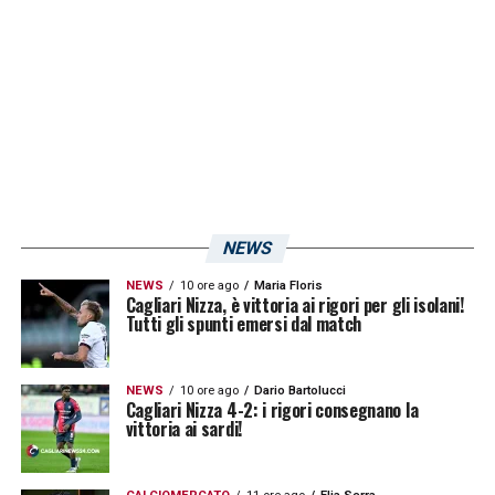
giocatori acciaccati e infortunati. I tre
giocatori fermi ai box, al momento, sono
Leonardo Pavoletti
,
Zito Luvumbo
e
Marko
Rog
. I tre rossoblù hanno proseguito anche
quest’oggi con i lavori personalizzati. Mister
Ranieri spera di poter recuperare le sue tre
pedine per il Sudtirol.
NEWS
NEWS
10 ore ago
Maria Floris
LA PLAYLIST DELLE NOSTRE TOP NEWS
Cagliari Nizza, è vittoria ai rigori per gli isolani!
Tutti gli spunti emersi dal match
NEWS
10 ore ago
Dario Bartolucci
Cagliari Nizza 4-2: i rigori consegnano la
vittoria ai sardi!