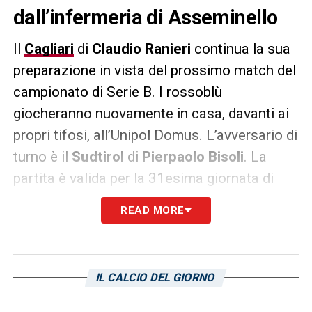
dall’infermeria di Asseminello
Il
Cagliari
di
Claudio
Ranieri
continua la sua
preparazione in vista del prossimo match del
campionato di Serie B. I rossoblù
giocheranno nuovamente in casa, davanti ai
propri tifosi, all’Unipol Domus. L’avversario di
turno è il
Sudtirol
di
Pierpaolo Bisoli
. La
partita è valida per la 31esima giornata di
Serie B. Fischio d’inizio fissato per le 14 di
READ MORE
sabato primo aprile. L’allenamento odierno è
stato volto presso il centro sportivo di
Asseminello. Dal report della seduta di oggi,
IL CALCIO DEL GIORNO
direttamente dal canale ufficiale del club
isolano, si sono rese note le condizioni dei