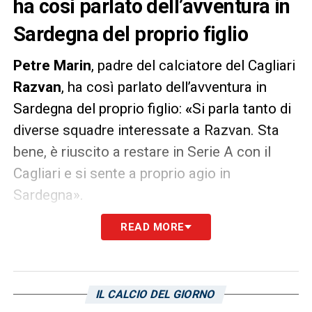
ha così parlato dell’avventura in
Sardegna del proprio figlio
Petre Marin
, padre del calciatore del Cagliari
Razvan
, ha così parlato dell’avventura in
Sardegna del proprio figlio:
«
Si parla tanto di
diverse squadre interessate a Razvan. Sta
bene, è riuscito a restare in Serie A con il
Cagliari e si sente a proprio agio in
Sardegna».
READ MORE
FUTURO
–
«
Hanno una partita stasera, ma
non penso che ci siano al momento problemi
relativi a un suo possibile trasferimento. Il
suo desiderio era davvero di arrivare in Italia,
IL CALCIO DEL GIORNO