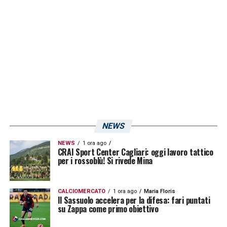
è riuscito a stabilirsi a Cagliari ed è un
giocatore importante per la sua squadra.
Sono orgoglioso che si sia adattato bene a
un campionato come la Serie A, duro e molto
difficile». Le parole di Marin senior a Pro TV.
LA PLAYLIST DELLE NOSTRE TOP NEWS
NEWS
NEWS
1 ora ago
CRAI Sport Center Cagliari: oggi lavoro tattico
per i rossoblù! Si rivede Mina
CALCIOMERCATO
1 ora ago
Maria Floris
Il Sassuolo accelera per la difesa: fari puntati
su Zappa come primo obiettivo