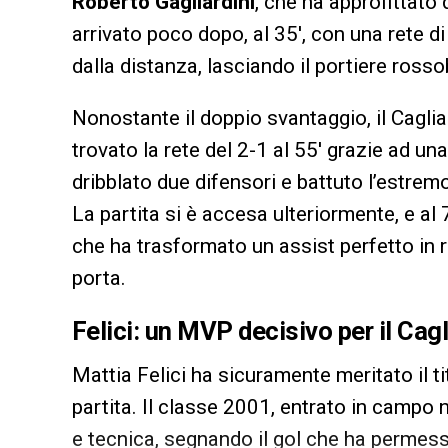
Roberto Gagliardini
, che ha approfittato 
arrivato poco dopo, al 35′, con una rete d
dalla distanza, lasciando il portiere rosso
Nonostante il doppio svantaggio, il Cagli
trovato la rete del 2-1 al 55′ grazie ad un
dribblato due difensori e battuto l’estrem
La partita si è accesa ulteriormente, e al 
che ha trasformato un assist perfetto in 
porta.
Felici: un MVP decisivo per il Cagl
Mattia Felici ha sicuramente meritato il ti
partita. Il classe 2001, entrato in campo
e tecnica, segnando il gol che ha permesso