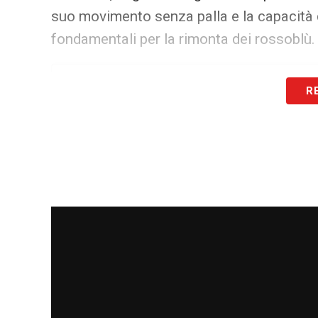
suo movimento senza palla e la capacità d
fondamentali per la rimonta dei rossoblù.
R