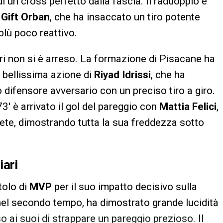
di un cross perfetto dalla fascia. Il raddoppio è
i
Gift Orban
, che ha insaccato un tiro potente
blù poco reattivo.
ari non si è arreso. La formazione di Pisacane ha
a bellissima azione di
Riyad Idrissi
, che ha
o difensore avversario con un preciso tiro a giro.
73′ è arrivato il gol del pareggio con
Mattia Felici
,
rete, dimostrando tutta la sua freddezza sotto
iari
tolo di
MVP
per il suo impatto decisivo sulla
 nel secondo tempo, ha dimostrato grande lucidità
 ai suoi di strappare un pareggio prezioso. Il