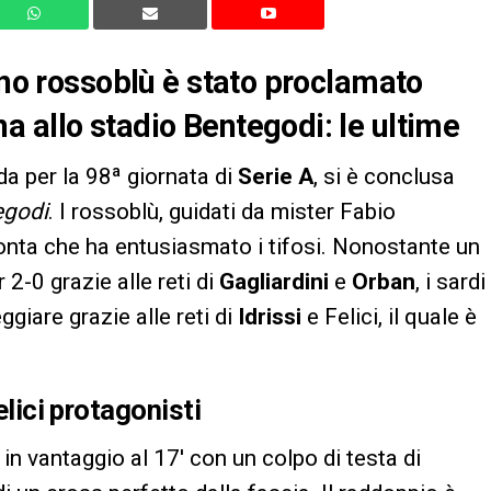
rno rossoblù è stato proclamato
 allo stadio Bentegodi: le ultime
ida per la 98ª giornata di
Serie A
, si è conclusa
egodi
. I rossoblù, guidati da mister Fabio
nta che ha entusiasmato i tifosi. Nonostante un
r 2-0 grazie alle reti di
Gagliardini
e
Orban
, i sardi
giare grazie alle reti di
Idrissi
e Felici, il quale è
elici protagonisti
in vantaggio al 17′ con un colpo di testa di