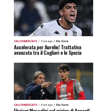
CALCIOMERCATO
3 ore ago
Elia Serra
Accelerata per Aurelio! Trattativa
avanzata tra il Cagliari e lo Spezia
CALCIOMERCATO
4 ore ago
Elia Serra
Floriani Mussolini nel mirino di Accardi.