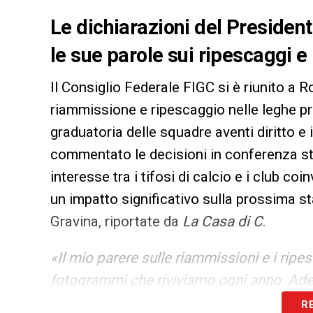
Le dichiarazioni del Presiden
le sue parole sui ripescaggi e
Il Consiglio Federale FIGC si è riunito a 
riammissione e ripescaggio nelle leghe p
graduatoria delle squadre aventi diritto e
commentato le decisioni in conferenza s
interesse tra i tifosi di calcio e i club co
un impatto significativo sulla prossima st
Gravina, riportate da
La Casa di C
.
«Il mio parere sulle riammissioni e i rip
fotogrammi che riviviamo ogni anno. Ade
giusto. Dobbiamo cominciare a dire le c
R