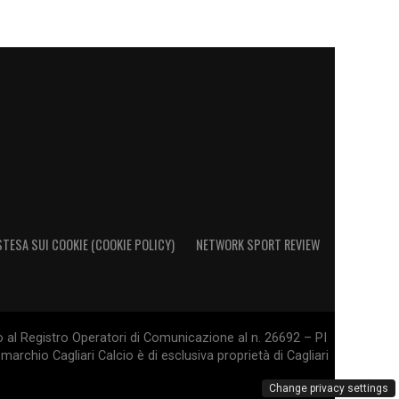
STESA SUI COOKIE (COOKIE POLICY)
NETWORK SPORT REVIEW
o al Registro Operatori di Comunicazione al n. 26692 – PI
marchio Cagliari Calcio è di esclusiva proprietà di Cagliari
Change privacy settings