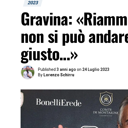
2023
Gravina: «Riammi
non si può andare
giusto…»
Published
3 anni ago
on
24 Luglio 2023
By
Lorenzo Schirru