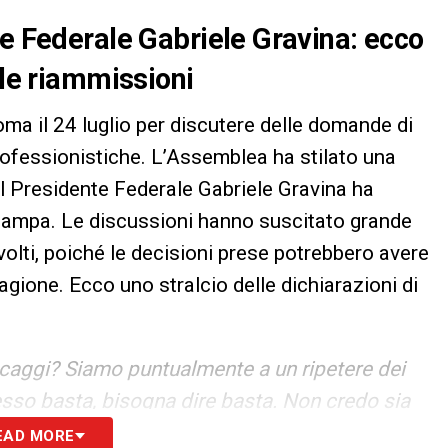
te Federale Gabriele Gravina: ecco
 le riammissioni
Roma il 24 luglio per discutere delle domande di
rofessionistiche. L’Assemblea ha stilato una
 il Presidente Federale Gabriele Gravina ha
tampa. Le discussioni hanno suscitato grande
involti, poiché le decisioni prese potrebbero avere
agione. Ecco uno stralcio delle dichiarazioni di
escaggi? Siamo puntualmente a un ripetere dei
sso basta, bisogna dire basta. Non credo sia
ose come stanno: ogni anno pensare,
EAD MORE