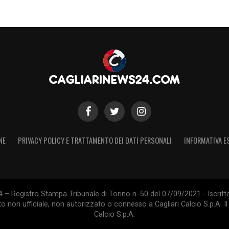
NE
PRIVACY POLICY E TRATTAMENTO DEI DATI PERSONALI
INFORMATIVA E
 – Registro Stampa Tribunale di Torino n. 50 del 07/09/2021 - Iscritt
 non ufficiale, non autorizzato o connesso a Cagliari Calcio S.p.A. Il 
Calcio S.p.A.