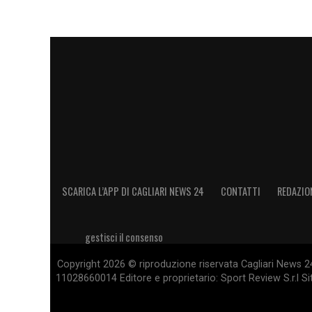
SCARICA L’APP DI CAGLIARI NEWS 24
CONTATTI
REDAZIO
gestisci il consenso
Copyright 2026 © riproduzione riservata Cagliari News 24
11028660014 Editore e proprietario: Sport Review S.r.l Sito