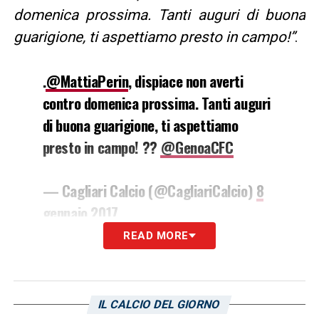
domenica prossima. Tanti auguri di buona
guarigione, ti aspettiamo presto in campo!”
.
.
@MattiaPerin
, dispiace non averti
contro domenica prossima. Tanti auguri
di buona guarigione, ti aspettiamo
presto in campo! ??
@GenoaCFC
— Cagliari Calcio (@CagliariCalcio)
8
gennaio 2017
READ MORE
LA PLAYLIST DELLE NOSTRE TOP NEWS
IL CALCIO DEL GIORNO