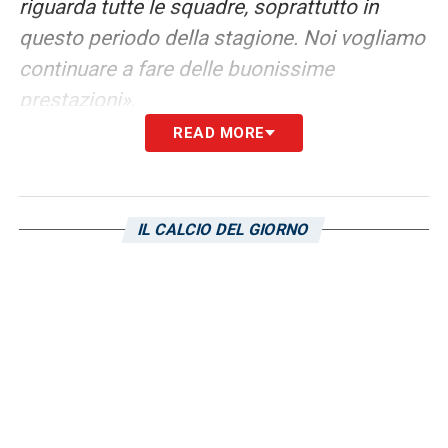
riguarda tutte le squadre, soprattutto in
questo periodo della stagione. Noi vogliamo
continuare a fare delle buonissime
prestazioni»
.
READ MORE
LEGGI ANCHE:
Pisacane nel pre partita:
«Rimane l’amarezza per la Coppa Italia ma
guardiamo avanti. Roma? Ci siamo
IL CALCIO DEL GIORNO
preparati. E su Rodriguez…»
LA PLAYLIST DELLE NOSTRE TOP NEWS