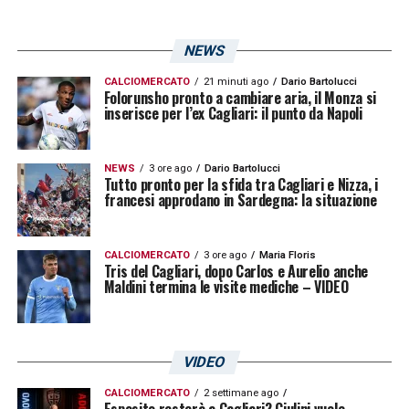
NEWS
CALCIOMERCATO
21 minuti ago
Dario Bartolucci
Folorunsho pronto a cambiare aria, il Monza si
inserisce per l’ex Cagliari: il punto da Napoli
NEWS
3 ore ago
Dario Bartolucci
Tutto pronto per la sfida tra Cagliari e Nizza, i
francesi approdano in Sardegna: la situazione
CALCIOMERCATO
3 ore ago
Maria Floris
Tris del Cagliari, dopo Carlos e Aurelio anche
Maldini termina le visite mediche – VIDEO
VIDEO
CALCIOMERCATO
2 settimane ago
Esposito resterà a Cagliari? Giulini vuole