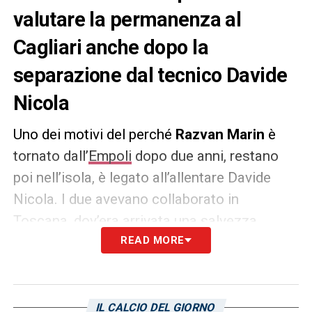
valutare la permanenza al
Cagliari anche dopo la
separazione dal tecnico Davide
Nicola
Uno dei motivi del perché
Razvan Marin
è
tornato dall’
Empoli
dopo due anni, restano
poi nell’isola, è legato all’allentare Davide
Nicola. I due avevano collaborato in
Toscana, dov’era arrivata una salvezza
insperata all’ultima giornata del campionato
READ MORE
di Serie A 2023-2024. A quanto emerge però
il calciatore rumeno del
Cagliari
potrebbe
valutare la permanenza nonostante l’addio
IL CALCIO DEL GIORNO