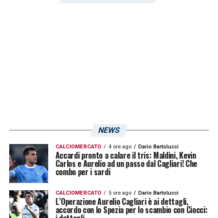
del tecnico piemontese – segnala
DigiSport
.
Il calciatore classe 96′ rappresenta uno dei
profili più esperti, infatti veste da tempo la
fascia di capitano della Nazionale rumena.
Vedremo se Marin (
le sue parole
) vestirà
ancora i colori rossoblù nella prossima
stagione dopo un’annata da 3 gol e 2 assist
in un totale di 35 presenze!
NEWS
LA PLAYLIST DELLE NOSTRE TOP NEWS
CALCIOMERCATO
4 ore ago
Dario Bartolucci
Accardi pronto a calare il tris: Maldini, Kevin
Carlos e Aurelio ad un passo dal Cagliari! Che
combo per i sardi
CALCIOMERCATO
5 ore ago
Dario Bartolucci
L’Operazione Aurelio Cagliari è ai dettagli,
accordo con lo Spezia per lo scambio con Ciocci:
i dettagli