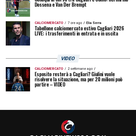
Dossena e Van Der Brempt
tante alternative prese in considerazione dal
club rossonero. Solo una
mera suggestione
,
CALCIOMERCATO
7 ore ago
Elia Serra
di fatto.
Tabellone calciomercato estivo Cagliari 2026
LIVE: i trasferimenti in entrata e in uscita
LA PLAYLIST DELLE NOSTRE TOP NEWS
VIDEO
CALCIOMERCATO
2 settimane ago
Esposito resterà a Cagliari? Giulini vuole
risolvere la situazione, ma per 20 milioni può
partire – VIDEO