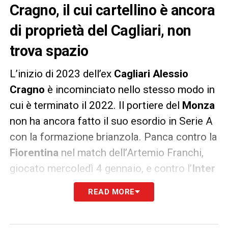
Cragno, il cui cartellino è ancora
di proprietà del Cagliari, non
trova spazio
L’inizio di 2023 dell’ex
Cagliari Alessio
Cragno
è incominciato nello stesso modo in
cui è terminato il 2022. Il portiere del
Monza
non ha ancora fatto il suo esordio in Serie A
con la formazione brianzola. Panca contro la
Fiorentina
nel match dell’Artemio Franchi,
giocato mercoledì 4 gennaio, e contro l’
Inter
all’U-Power Stadium. Troppo forte, al
READ MORE
momento, la concorrenza del collega
Michele Di Gregorio
che continua ad