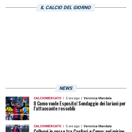
indossare i guantoni del titolare. In
IL CALCIO DEL GIORNO
compenso, per l’estremo difensore classe
’94 sono arrivate due presenze in Coppa
Italia, nelle vittorie contro il
Frosinone
e
l’
Udinese
, entrambe per 3-2. Troppo poco,
tuttavia, per convincere il tecnico
Raffaele
Palladino
a schierarlo dal primo minuto nel
massimo campionato italiano. Proseguono,
dunque, le voci di mercato su una sua
possibile partenza dal Monza. Si sono fatte
NEWS
avanti diverse indiscrezioni, fra cui il
Milan
di
CALCIOMERCATO
5 ore ago
Veronica Mandala
Stefano Pioli
che cerca un vice di
Mike
Il Como vuole Esposito! Sondaggio dei lariani per
l’attaccante rossoblù
Maignan
in prestito fino a giugno. Per il
momento, secondo quanto riportato da
CALCIOMERCATO
5 ore ago
Veronica Mandala
TMW
, il nome di Cragno è solo una delle
Colloqui in corso tra Cagliari e Como: nel mirino