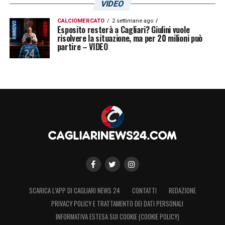
VIDEO
CALCIOMERCATO
2 settimane ago
Esposito resterà a Cagliari? Giulini vuole
risolvere la situazione, ma per 20 milioni può
partire – VIDEO
SCARICA L’APP DI CAGLIARI NEWS 24
CONTATTI
REDAZIONE
PRIVACY POLICY E TRATTAMENTO DEI DATI PERSONALI
INFORMATIVA ESTESA SUI COOKIE (COOKIE POLICY)