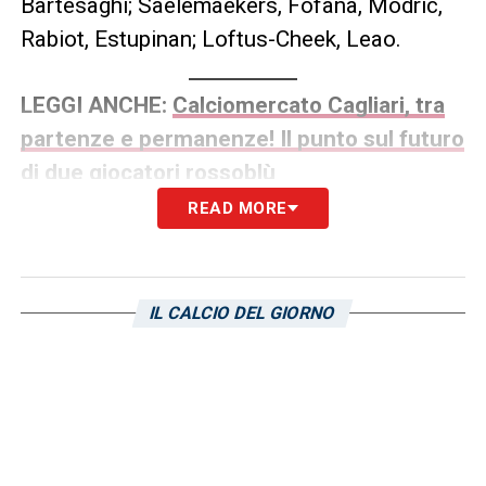
Bartesaghi; Saelemaekers, Fofana, Modric,
Rabiot, Estupinan; Loftus-Cheek, Leao.
LEGGI ANCHE:
Calciomercato Cagliari, tra
partenze e permanenze! Il punto sul futuro
di due giocatori rossoblù
READ MORE
LA PLAYLIST DELLE NOSTRE TOP NEWS
IL CALCIO DEL GIORNO