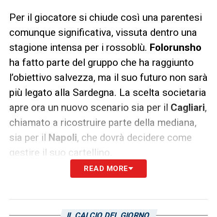
Per il giocatore si chiude così una parentesi
comunque significativa, vissuta dentro una
stagione intensa per i rossoblù.
Folorunsho
ha fatto parte del gruppo che ha raggiunto
l’obiettivo salvezza, ma il suo futuro non sarà
più legato alla Sardegna. La scelta societaria
apre ora un nuovo scenario sia per il
Cagliari
,
chiamato a ricostruire parte della mediana,
sia per il
Napoli
, che dovrà decidere come
gestire il suo cartellino.
READ MORE
Folorunsho Cagliari, il futuro torna
legato al Napoli
Ora il destino di
Folorunsho
tornerà nelle
IL CALCIO DEL GIORNO