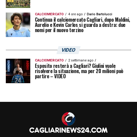
rispettoso e con un messaggio che
conferma quanto il gruppo abbia lasciato un
CALCIOMERCATO
4 ore ago
Dario Bartolucci
Continua il calciomercato Cagliari, dopo Maldini,
segno indelebile nel suo percorso.
Aurelio e Kevin Carlos si guarda a destra: due
nomi per il nuovo terzino
LA PLAYLIST DELLE NOSTRE TOP NEWS
VIDEO
CALCIOMERCATO
2 settimane ago
Esposito resterà a Cagliari? Giulini vuole
risolvere la situazione, ma per 20 milioni può
partire – VIDEO