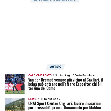
mani del
Napoli
. Il club azzurro dovrà
valutare se trattenerlo, inserirlo in nuove
operazioni di mercato o cercare una diversa
sistemazione per permettergli di trovare
continuità.
Per il
Cagliari
, invece, l’addio del
centrocampista rappresenta una scelta di
mercato chiara. La società rossoblù dovrà
NEWS
individuare nuovi profili per rinforzare il
CALCIOMERCATO
3 minuti ago
Dario Bartolucci
Van der Brempt sempre più vicino al Cagliari, il
centrocampo e proseguire nel progetto
belga può entrare nell’affare Esposito: chi è il
terzino del Como
tecnico della prossima stagione.
L’esperienza di
Folorunsho
si chiuderà
NEWS
31 minuti ago
CRAI Sport Center Cagliari: lavoro di scarico
quindi senza il riscatto, ma con un saluto
per i rossoblù, primo allenamento per Maldini