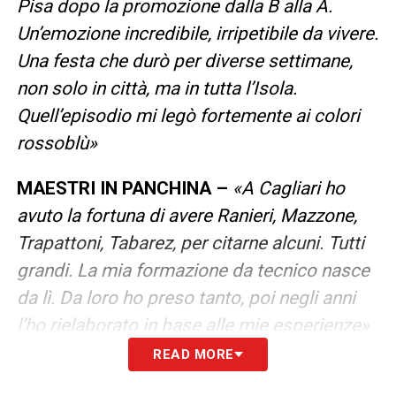
Pisa dopo la promozione dalla B alla A.
Un’emozione incredibile, irripetibile da vivere.
Una festa che durò per diverse settimane,
non solo in città, ma in tutta l’Isola.
Quell’episodio mi legò fortemente ai colori
rossoblù»
MAESTRI IN PANCHINA –
«A Cagliari ho
avuto la fortuna di avere Ranieri, Mazzone,
Trapattoni, Tabarez, per citarne alcuni. Tutti
grandi. La mia formazione da tecnico nasce
da lì. Da loro ho preso tanto, poi negli anni
l’ho rielaborato in base alle mie esperienze»
READ MORE
IL CAGLIARI OGGI –
«Come quello degli