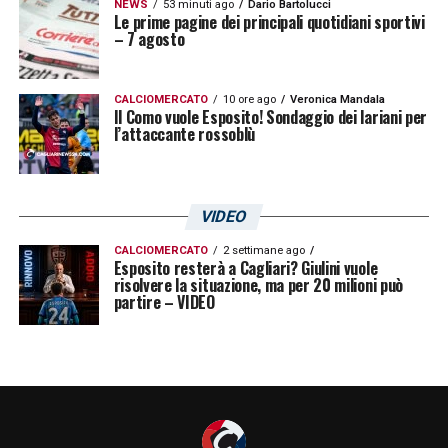
anticipo»
NEWS
53 minuti ago
Dario Bartolucci
Le prime pagine dei principali quotidiani sportivi
– 7 agosto
FRIULANI IN CAMPO –
«Con la voglia di non
regalare nulla. Lo ha dimostrato nella gara
CALCIOMERCATO
10 ore ago
Veronica Mandala
Il Como vuole Esposito! Sondaggio dei lariani per
col Bologna. Ha tenuto testa, ha pareggiato,
l’attaccante rossoblù
ma c’erano anche i presupposti per qualcosa
in più. L’Udinese è una squadra molto fisica,
che ha fatto meglio in trasferta»
VIDEO
CALCIOMERCATO
2 settimane ago
IL FATTORE MOTIVAZIONI –
«Conoscendo
Esposito resterà a Cagliari? Giulini vuole
risolvere la situazione, ma per 20 milioni può
Nicola, nessun giocatore del Cagliari
partire – VIDEO
prenderà la gara sottogamba. Poi è chiaro
che il fatto che i rossoblù abbiano più
motivazione alla fine potrebbe risultare
determinante. Se tutto va bene la salvezza