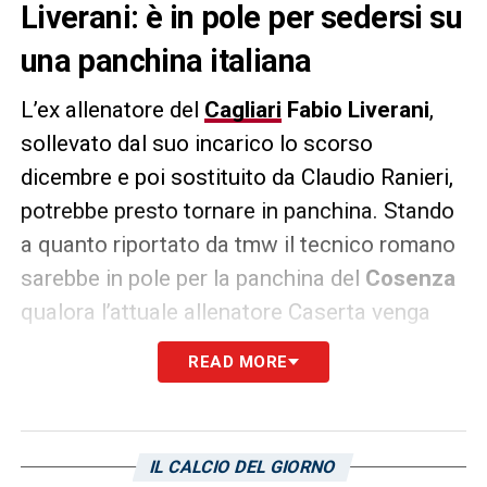
Liverani: è in pole per sedersi su
una panchina italiana
L’ex allenatore del
Cagliari
Fabio Liverani
,
sollevato dal suo incarico lo scorso
dicembre e poi sostituito da Claudio Ranieri,
potrebbe presto tornare in panchina. Stando
a quanto riportato da tmw il tecnico romano
sarebbe in pole per la panchina del
Cosenza
qualora l’attuale allenatore Caserta venga
esonerato.
READ MORE
LA PLAYLIST DELLE NOSTRE TOP NEWS
IL CALCIO DEL GIORNO