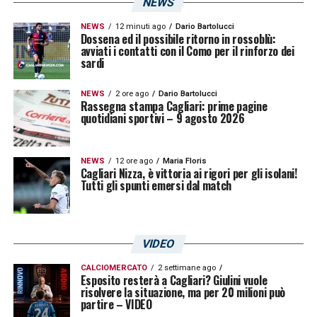
NEWS
NEWS
12 minuti ago
Dario Bartolucci
Dossena ed il possibile ritorno in rossoblù:
avviati i contatti con il Como per il rinforzo dei
sardi
NEWS
2 ore ago
Dario Bartolucci
Rassegna stampa Cagliari: prime pagine
quotidiani sportivi – 9 agosto 2026
NEWS
12 ore ago
Maria Floris
Cagliari Nizza, è vittoria ai rigori per gli isolani!
Tutti gli spunti emersi dal match
VIDEO
CALCIOMERCATO
2 settimane ago
Esposito resterà a Cagliari? Giulini vuole
risolvere la situazione, ma per 20 milioni può
partire – VIDEO