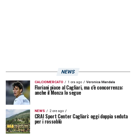
VIA ALLE VENDITE –
Il programma della
diciassettesima giornata inizia proprio con
Empoli
–
Cagliari
, il cui fischio d’inizio è
previsto per sabato alle 15. I biglietti per
assistere alla partita allo stadio Castellani
saranno in vendita dalle ore 10 di domani.
NEWS
LA PLAYLIST DELLE NOSTRE TOP NEWS
CALCIOMERCATO
1 ora ago
Veronica Mandala
Floriani piace al Cagliari, ma c’è concorrenza:
anche il Monza lo segue
NEWS
2 ore ago
CRAI Sport Center Cagliari: oggi doppia seduta
per i rossoblù