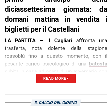
diciassettesima giornata: da
domani mattina in vendita i
biglietti per il Castellani
LA PARTITA –
Il
Cagliari
affronta una
trasferta, nota dolente della stagione
rossoblù fino a questo momento, con il
pesante carico psicologico di una
batosta
subita in casa ad opera di un avversario con
cui la rivalità è particolarmente sentita. Non
READ MORE
il miglior viatico per la squadra di
Rastelli
,
che però fa visita a un
Empoli
che in
classifica lotta con le ultime tre per un posto
IL CALCIO DEL GIORNO
nella prossima Serie A.